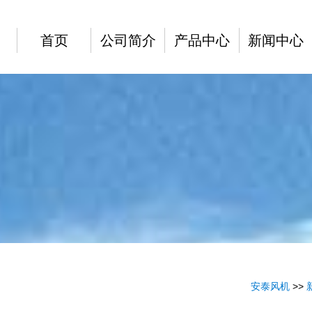
首页
公司简介
产品中心
新闻中心
安泰风机
>>