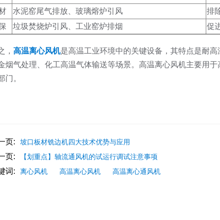
材
水泥窑尾气排放、玻璃熔炉引风
排
保
垃圾焚烧炉引风、工业窑炉排烟
促
之，
高温离心风机
是高温工业环境中的关键设备，其特点是耐高
金烟气处理、化工高温气体输送等场景。高温离心风机主要用于
部门。
一页:
坡口板材铣边机四大技术优势与应用
一页:
【划重点】轴流通风机的试运行调试注意事项
键词:
离心风机
高温离心风机
高温离心通风机