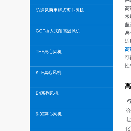
隔
高
防通风两用柜式离心风机
常
超
GCF插入式耐高温风机
离
适
高
THF离心风机
可
性
KTF离心风机
高
B4系列风机
冶
6-30离心风机
电
化