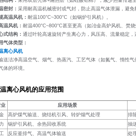
热结构：
采用双层壳体+隔热层（如硅酸铝棉），减少热量传递
温密封：
采用耐高温机械密封或气封，防止高温气体泄漏，避免
规高温风机：
耐温100°C~300°C（如锅炉引风机）。
高温风机：
耐温400°C~800°C甚至更高（
如冶金高炉风机
、焚烧
心式结构：
通过叶轮高速旋转产生离心力，风压高、流量稳定，
用气体类型：
温离心风机
输送洁净高温空气、烟气、热蒸汽、工艺气体（如氮气、惰性气
气体的环境。
温离心风机的应用范围
行业
应用场景
金
高炉煤气输送、烧结机引风、转炉烟气处理
排
力
锅炉引风机、余热回收系统
抽
工
反应釜排气、高温气体输送
处