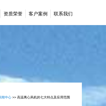
资质荣誉
客户案例
联系我们
新闻中心
>> 高温离心风机的七大特点及应用范围