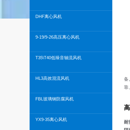
DHF离心风机
9-19/9-26高压离心风机
T35\T40低噪音轴流风机
高
HL3高效混流风机
备
靠
FBL玻璃钢防腐风机
高
YX9-35离心风机
耐