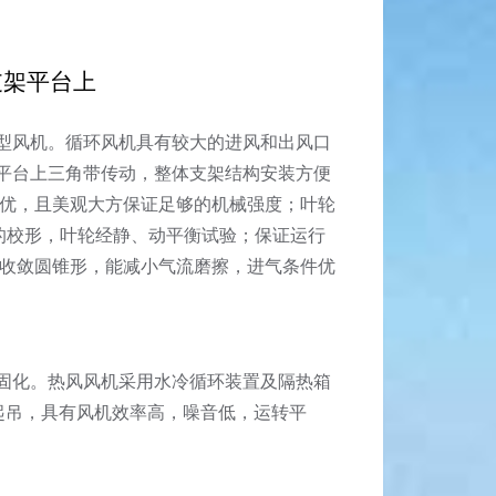
支架平台上
型风机。循环风机具有较大的进风和出风口
平台上三角带传动，整体支架结构安装方便
性优，且美观大方保证足够的机械强度；叶轮
的校形，叶轮经静、动平衡试验；保证运行
的收敛圆锥形，能减小气流磨擦，进气条件优
固化。热风风机采用水冷循环装置及隔热箱
起吊，具有风机效率高，噪音低，运转平