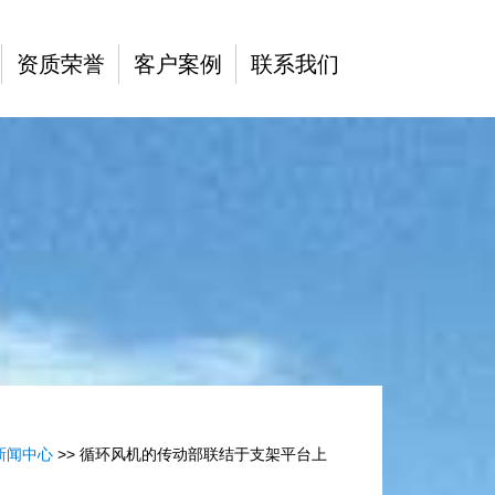
资质荣誉
客户案例
联系我们
新闻中心
>> 循环风机的传动部联结于支架平台上