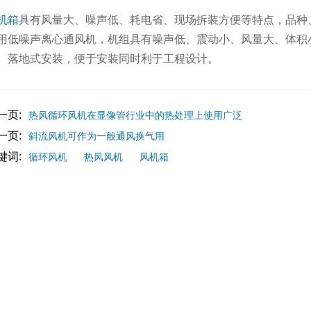
机箱
具有风量大、噪声低、耗电省、现场拆装方便等特点，品种
用低噪声离心通风机，机组具有噪声低、震动小、风量大、体积
、落地式安装，便于安装同时利于工程设计。
一页:
热风循环风机在显像管行业中的热处理上使用广泛
一页:
斜流风机可作为一般通风换气用
键词:
循环风机
热风风机
风机箱