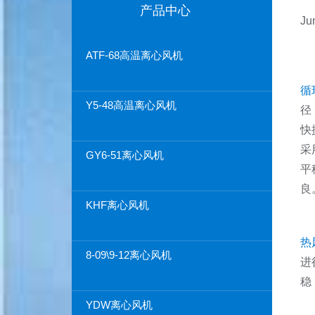
产品中心
Ju
ATF-68高温离心风机
循
Y5-48高温离心风机
径
快
采
GY6-51离心风机
平
良
KHF离心风机
热
8-09\9-12离心风机
进
稳
YDW离心风机