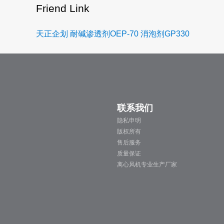
轴流通风机
Friend Link
天正企划
耐碱渗透剂OEP-70
消泡剂GP330
消防排烟风机
混流风机
联系我们
锅炉引风机
隐私申明
版权所有
售后服务
排尘风机
质量保证
离心风机专业生产厂家
热风循环风机
插入式风机