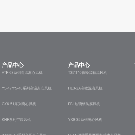
产品中心
产品中心
ATF-68系列高温离心风机
T35\T40低噪音轴流风机
Y5-47/Y5-48系列高温离心风机
HL3-2A高效混流风机
GY6-51系列离心风机
FBL玻璃钢防腐风机
KHF系列空调风机
YX9-35系列离心风机