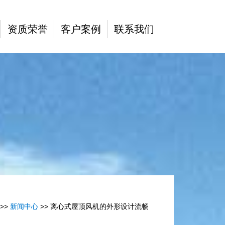
资质荣誉
客户案例
联系我们
>>
新闻中心
>> 离心式屋顶风机的外形设计流畅