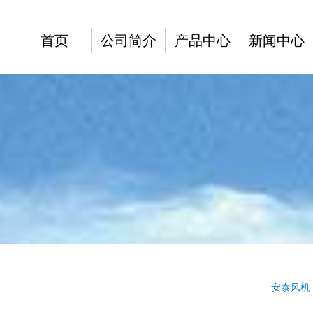
首页
公司简介
产品中心
新闻中心
安泰风机