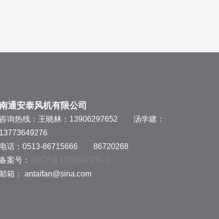
南通安泰风机有限公司
咨询热线：王晓林：13906297652 汤学建：
13773649276
电话：0513-86715666 86720268
备案号：
苏ICP备17008472号-1
邮箱： antaifan@sina.com