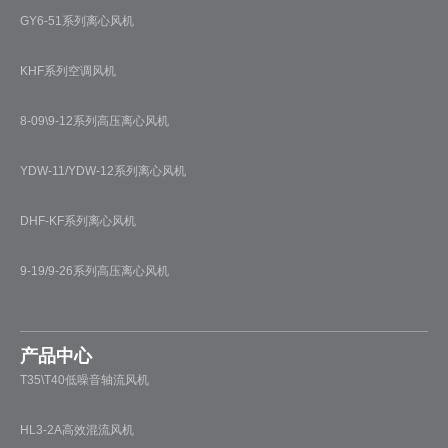
GY6-51系列离心风机
KHF系列空调风机
8-09\9-12系列高压离心风机
YDW-11/YDW-12系列离心风机
DHF-KF系列离心风机
9-19/9-26系列高压离心风机
产品中心
T35\T40低噪音轴流风机
HL3-2A高效混流风机