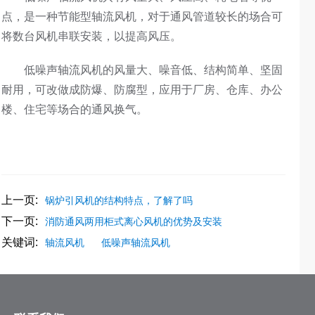
点，是一种节能型轴流风机，对于通风管道较长的场合可
将数台风机串联安装，以提高风压。
低噪声轴流风机的风量大、噪音低、结构简单、坚固
耐用，可改做成防爆、防腐型，应用于厂房、仓库、办公
楼、住宅等场合的通风换气。
上一页:
锅炉引风机的结构特点，了解了吗
下一页:
消防通风两用柜式离心风机的优势及安装
关键词:
轴流风机
低噪声轴流风机