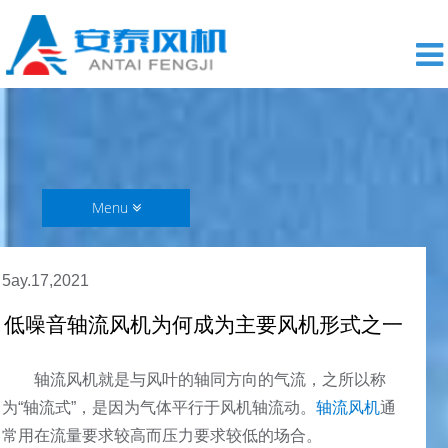
Menu
5ay.17,2021
低噪音轴流风机为何成为主要风机形式之一
轴流风机就是与风叶的轴同方向的气流，之所以称
为“轴流式”，是因为气体平行于风机轴流动。
轴流风机
通
常用在流量要求较高而压力要求较低的场合。