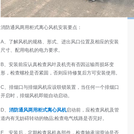
消防通风两用柜式离心风机安装要点：
A、了解风机的规格、形式、进出风口位置及相应的安装
尺寸、配用电机的电力要求。
B、安装前应认真检查风叶及机壳有否因运输而损坏变
形，检查螺栓是否紧固，否则应待修复后方可安装使用。
C、排烟口与排烟风机应设联锁装置，当任何一个排烟口
开启时，排烟风机即能自动启动。
D、
消防通风两用柜式离心风机
启动前，应检查风机及管
道内有无妨碍转动的物品;检查电气线路是否完好。
E、安装后，定期检查风机各部件，检查轴承润滑油是否