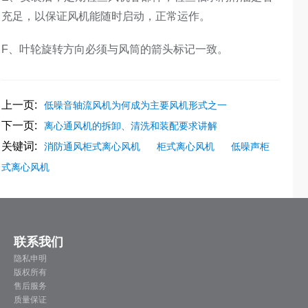
充足，以保证风机能随时启动，正常运作。
F、叶轮旋转方向必须与风筒的箭头标记一致。
上一页:
低噪音轴流风机为何成为主要风机形式之一
下一页:
离心通风机的拆卸、清洗和装配要求讲解
关键词:
消防通风柜式离心风机
柜式离心风机
低噪声柜
式离心风机
联系我们
隐私申明
版权所有
售后服务
质量保证