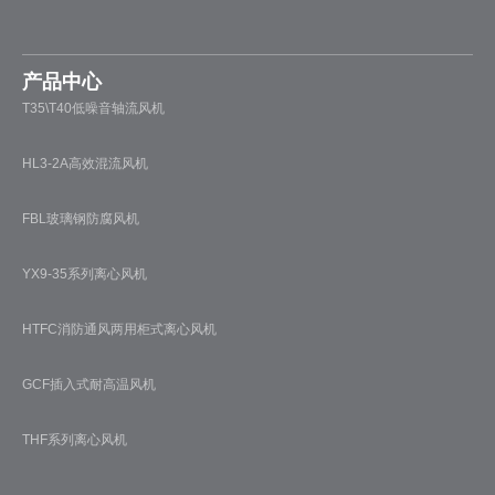
产品中心
T35\T40低噪音轴流风机
HL3-2A高效混流风机
FBL玻璃钢防腐风机
YX9-35系列离心风机
HTFC消防通风两用柜式离心风机
GCF插入式耐高温风机
THF系列离心风机