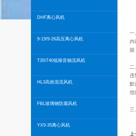
DHF离心风机
一
9-19/9-26高压离心风机
内
据
T35\T40低噪音轴流风机
二
违
HL3高效混流风机
默
偿
FBL玻璃钢防腐风机
三
YX9-35离心风机
上