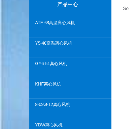
产品中心
Se
ATF-68高温离心风机
Y5-48高温离心风机
GY6-51离心风机
KHF离心风机
8-09\9-12离心风机
YDW离心风机