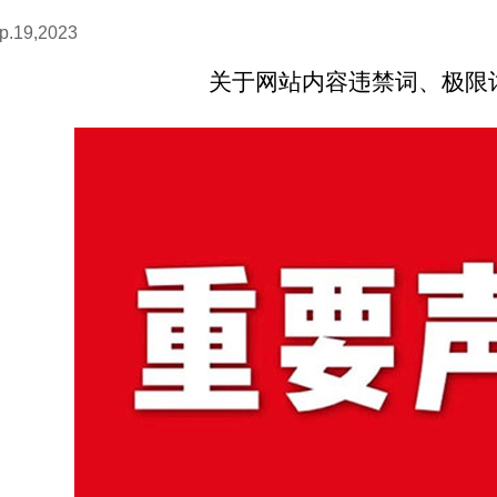
p.19,2023
关于网站内容违禁词、极限